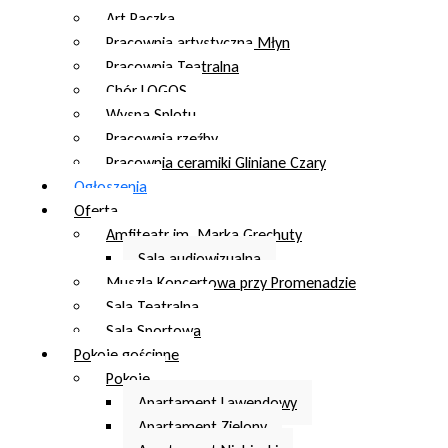
Art Paczka
Pracownia artystyczna Młyn
Pracownia Teatralna
Chór LOGOS
Wyspa Splotu
Pracownia rzeźby
Pracownia ceramiki Gliniane Czary
Ogłoszenia
Oferta
Amfiteatr im. Marka Grechuty
Sala audiowizualna
Muszla Koncertowa przy Promenadzie
Sala Teatralna
Sala Sportowa
Pokoje gościnne
Pokoje
Apartament Lawendowy
Apartament Zielony