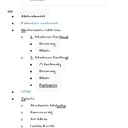
Aktualności
Kalendarz wydarzeń
Wydarzenia cykliczne
6. Markowy Festiwal
Program
Bilety
5. Markowy Festiwal
O festiwalu
Program
Bilety
Partnerzy
UTW
Zajęcia
Akademia Malucha
Sensoraczki
Art Misie
Lepkie Rączki