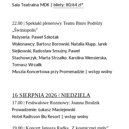
Sala Teatralna MDK |
bilety: 80/64 zł*
22.00 | Spektakl plenerowy Teatru Biuro Podróży
„Świniopolis”
Reżyseria: Paweł Szkotak
Wykonawcy: Bartosz Borowski, Natalia Klupp, Jarek
Siejkowski, Radosław Smużny, Paweł
Stachowczyk, Marta Strzałko, Karolina Wensierska,
Tomasz Wrzalik
Muszla Koncertowa przy Promenadzie | wstęp wolny
16 SIERPNIA 2026 | NIEDZIELA
17.00 | Festiwalowe Rozmowy: Joanna Brodzik
Prowadzenie: Łukasz Maciejewski
Hotel Radisson Blu Resort | wstęp wolny
19.00 | Koncert Janusza Radka „Z kosmicznej mgły”