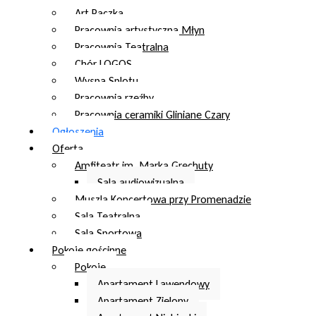
Art Paczka
Pracownia artystyczna Młyn
Pracownia Teatralna
Chór LOGOS
Wyspa Splotu
Pracownia rzeźby
Pracownia ceramiki Gliniane Czary
Ogłoszenia
Oferta
Amfiteatr im. Marka Grechuty
Sala audiowizualna
Muszla Koncertowa przy Promenadzie
Sala Teatralna
Sala Sportowa
Pokoje gościnne
Pokoje
Apartament Lawendowy
Apartament Zielony