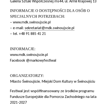
Galeria Sztuki Współczesnej ms44, ul. Armii Krajowej 13
INFORMACJE O DOSTĘPNOŚCI DLA OSÓB O
SPECJALNYCH POTRZEBACH:
– www.mdk.swinoujscie.pl
– e-mail:
sekretariat@mdk.swinoujscie.pl
– tel. +48 91 885 41 21
INFORMACJE:
www.mdk.swinoujscie.pl
Facebook @markowyfestiwal
ORGANIZATORZY:
Miasto Świnoujście, Miejski Dom Kultury w Świnoujściu
Festiwal jest współfinansowany ze środków programu
Fundusze Europejskie dla Pomorza Zachodniego na lata
2021-2027