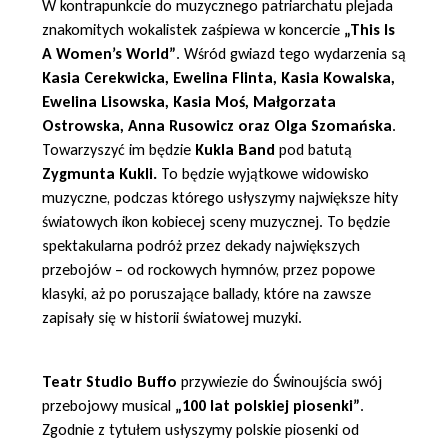
W kontrapunkcie do muzycznego patriarchatu plejada
znakomitych wokalistek zaśpiewa w koncercie
„This Is
A Women’s World”
. Wśród gwiazd tego wydarzenia są
Kasia Cerekwicka, Ewelina Flinta, Kasia Kowalska,
Ewelina Lisowska, Kasia Moś, Małgorzata
Ostrowska, Anna Rusowicz oraz Olga Szomańska
.
Towarzyszyć im będzie
Kukla Band
pod batutą
Zygmunta Kukli.
To będzie wyjątkowe widowisko
muzyczne, podczas którego usłyszymy największe hity
światowych ikon kobiecej sceny muzycznej. To będzie
spektakularna podróż przez dekady największych
przebojów – od rockowych hymnów, przez popowe
klasyki, aż po poruszające ballady, które na zawsze
zapisały się w historii światowej muzyki.
Teatr Studio Buffo
przywiezie do Świnoujścia swój
przebojowy musical
„100 lat polskiej piosenki”
.
Zgodnie z tytułem usłyszymy polskie piosenki od