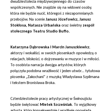
dwudziestolecia międzywojennego do czasów
współczesnych. Nie znajdzie się na widowni osoby,
która nie będzie nucić, któregoś z niezapomnianych
przebojów. Na scenie
Janusz Józefowicz, Janusz
Stokłosa, Natasza Urbańska
oraz świetny
zespół
stołecznego Teatru Studio Buffo.
Katarzyna Dąbrowska i Marcin Januszkiewicz
,
aktorzy i wokaliści, w swoich piosenkach opowiedzą o
relacjach, bliskości, o dojrzewaniu w muzyce i w miłości.
To osobista narracja dwojga artystów, których
połączyła podobna wrażliwość i jeden utwór… tytułowa
piosenka „Zakochani” z muzyką Władysława Szpilmana
i tekstem Bronisława Broka.
Czterdziestolecie pracy artystycznej w Świnoujściu
będzie świętować
Mietek Szcześniak
. To wyjątkowy
artysta, który konsekwentnie i wrażliwie opowiada