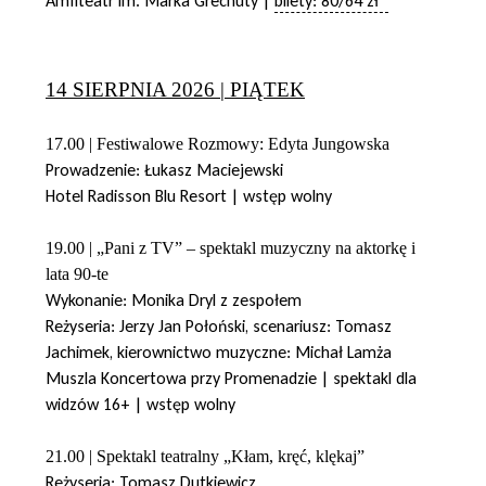
Amfiteatr im. Marka Grechuty |
bilety: 80/64 zł*
14 SIERPNIA 2026 | PIĄTEK
17.00 | Festiwalowe Rozmowy: Edyta Jungowska
Prowadzenie: Łukasz Maciejewski
Hotel Radisson Blu Resort | wstęp wolny
19.00 | „Pani z TV” – spektakl muzyczny na aktorkę i
lata 90-te
Wykonanie: Monika Dryl z zespołem
Reżyseria: Jerzy Jan Połoński, scenariusz: Tomasz
Jachimek, kierownictwo muzyczne: Michał Lamża
Muszla Koncertowa przy Promenadzie | spektakl dla
widzów 16+ | wstęp wolny
21.00 | Spektakl teatralny „Kłam, kręć, klękaj”
Reżyseria: Tomasz Dutkiewicz