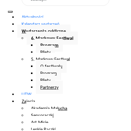
Aktualności
Kalendarz wydarzeń
Wydarzenia cykliczne
6. Markowy Festiwal
Program
Bilety
5. Markowy Festiwal
O festiwalu
Program
Bilety
Partnerzy
UTW
Zajęcia
Akademia Malucha
Sensoraczki
Art Misie
Lepkie Rączki