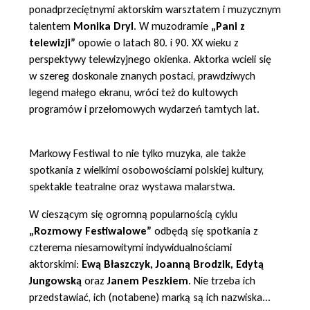
ponadprzeciętnymi aktorskim warsztatem i muzycznym
talentem
Monika Dryl
. W muzodramie
„Pani z
telewizji”
opowie o latach 80. i 90. XX wieku z
perspektywy telewizyjnego okienka. Aktorka wcieli się
w szereg doskonale znanych postaci, prawdziwych
legend małego ekranu, wróci też do kultowych
programów i przełomowych wydarzeń tamtych lat.
Markowy Festiwal to nie tylko muzyka, ale także
spotkania z wielkimi osobowościami polskiej kultury,
spektakle teatralne oraz wystawa malarstwa.
W cieszącym się ogromną popularnością cyklu
„Rozmowy Festiwalowe”
odbędą się spotkania z
czterema niesamowitymi indywidualnościami
aktorskimi:
Ewą Błaszczyk, Joanną Brodzik, Edytą
Jungowską
oraz
Janem Peszkiem
. Nie trzeba ich
przedstawiać, ich (notabene) marką są ich nazwiska...