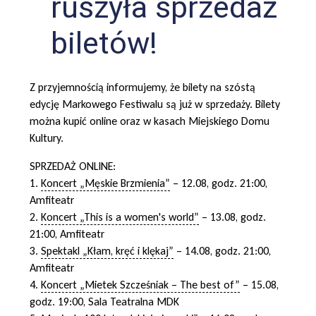
ruszyła sprzedaż
biletów!
Z przyjemnością informujemy, że bilety na szóstą
edycję Markowego Festiwalu są już w sprzedaży. Bilety
można kupić online oraz w kasach Miejskiego Domu
Kultury.
SPRZEDAŻ ONLINE:
1.
Koncert „Męskie Brzmienia”
– 12.08, godz. 21:00,
Amfiteatr
2.
Koncert „This is a women's world”
– 13.08, godz.
21:00, Amfiteatr
3.
Spektakl „Kłam, kręć i klękaj”
– 14.08, godz. 21:00,
Amfiteatr
4.
Koncert „Mietek Szcześniak – The best of”
– 15.08,
godz. 19:00, Sala Teatralna MDK