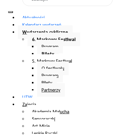
Aktualności
Kalendarz wydarzeń
Wydarzenia cykliczne
6. Markowy Festiwal
Program
Bilety
5. Markowy Festiwal
O festiwalu
Program
Bilety
Partnerzy
UTW
Zajęcia
Akademia Malucha
Sensoraczki
Art Misie
Lepkie Rączki