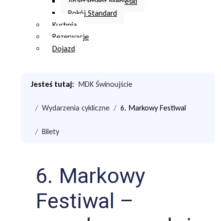
Apartament Niebieski
Pokój Standard
Kuchnia
Rezerwacje
Dojazd
Jesteś tutaj:
MDK Świnoujście
Wydarzenia cykliczne
6. Markowy Festiwal
Bilety
6. Markowy
Festiwal –