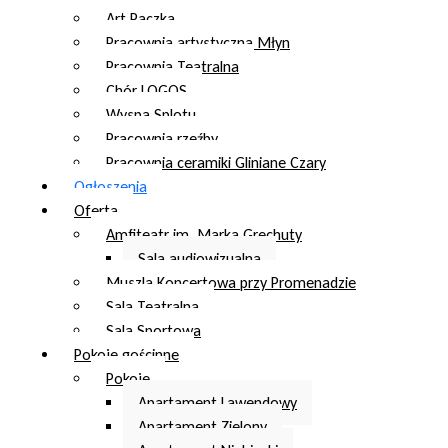
Art Paczka
Pracownia artystyczna Młyn
Pracownia Teatralna
Chór LOGOS
Wyspa Splotu
Pracownia rzeźby
Pracownia ceramiki Gliniane Czary
Ogłoszenia
Oferta
Amfiteatr im. Marka Grechuty
Sala audiowizualna
Muszla Koncertowa przy Promenadzie
Sala Teatralna
Sala Sportowa
Pokoje gościnne
Pokoje
Apartament Lawendowy
Apartament Zielony