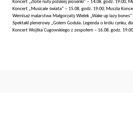
Koncert „Złote nuty polskiej piosenki” – 14.08, godz. 19:00, 
Koncert „Musicale świata” – 15.08, godz. 19:00, Muszla Konc
Wernisaż malarstwa Małgorzaty Wielek „Wake up lazy bones” –
Spektakl plenerowy „Golem Godula. Legenda o królu cynku, di
Koncert Wojtka Cugowskiego z zespołem – 16.08, godz. 19:0
Pn
Wt
Śr
Cz
Pt
So
N
1
2