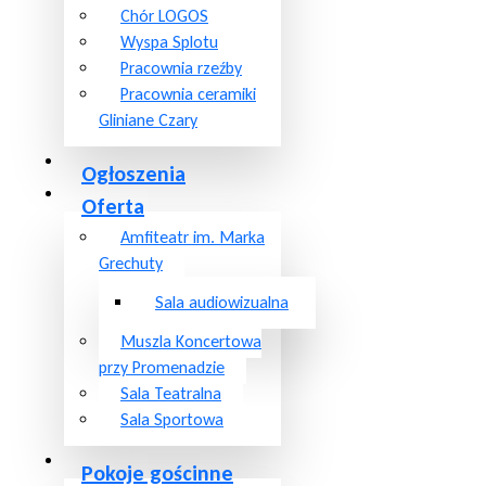
Chór LOGOS
Wyspa Splotu
Pracownia rzeźby
Pracownia ceramiki
Gliniane Czary
Ogłoszenia
Oferta
Amfiteatr im. Marka
Grechuty
Sala audiowizualna
Muszla Koncertowa
przy Promenadzie
Sala Teatralna
Sala Sportowa
Pokoje gościnne