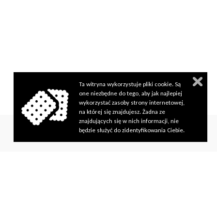
Ta witryna wykorzystuje pliki cookie. Są
one niezbędne do tego, aby jak najlepiej
wykorzystać zasoby strony internetowej,
na której się znajdujesz. Żadna ze
znajdujących się w nich informacji, nie
będzie służyć do zidentyfikowania Ciebie.