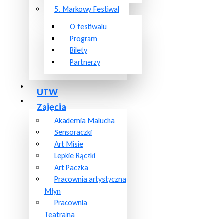
5. Markowy Festiwal
O festiwalu
Program
Bilety
Partnerzy
UTW
Zajęcia
Akademia Malucha
Sensoraczki
Art Misie
Lepkie Rączki
Art Paczka
Pracownia artystyczna
Młyn
Pracownia
Teatralna