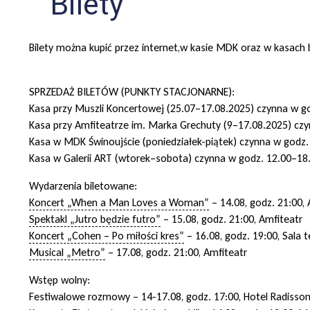
Bilety
Bilety można kupić przez internet,w kasie MDK oraz w kasach 
SPRZEDAŻ BILETÓW (PUNKTY STACJONARNE):
Kasa przy Muszli Koncertowej (25.07–17.08.2025) czynna w g
Kasa przy Amfiteatrze im. Marka Grechuty (9–17.08.2025) cz
Kasa w MDK Świnoujście (poniedziałek-piątek) czynna w godz.
Kasa w Galerii ART (wtorek–sobota) czynna w godz. 12.00–18
Wydarzenia biletowane:
Koncert „When a Man Loves a Woman”
– 14.08, godz. 21:00, 
Spektakl „Jutro będzie futro”
– 15.08, godz. 21:00, Amfiteatr
Koncert „Cohen – Po miłości kres”
– 16.08, godz. 19:00, Sala 
Musical „Metro”
– 17.08, godz. 21:00, Amfiteatr
Wstęp wolny:
Festiwalowe rozmowy – 14-17.08, godz. 17:00, Hotel Radisson