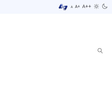
A++
A+
A