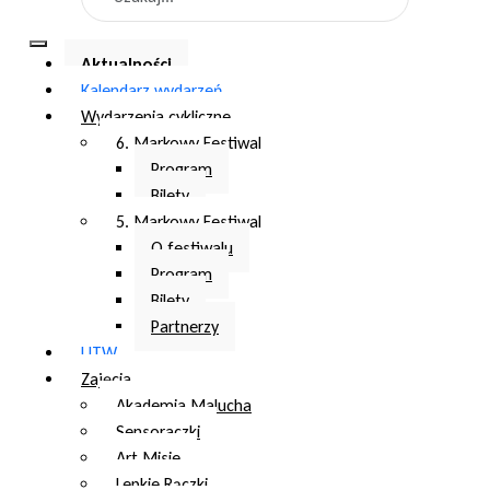
Aktualności
Kalendarz wydarzeń
Wydarzenia cykliczne
6. Markowy Festiwal
Program
Bilety
5. Markowy Festiwal
O festiwalu
Program
Bilety
Partnerzy
UTW
Zajęcia
Akademia Malucha
Sensoraczki
Art Misie
Lepkie Rączki