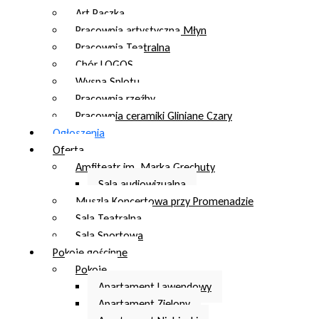
Art Paczka
Pracownia artystyczna Młyn
Pracownia Teatralna
Chór LOGOS
Wyspa Splotu
Pracownia rzeźby
Pracownia ceramiki Gliniane Czary
Ogłoszenia
Oferta
Amfiteatr im. Marka Grechuty
Sala audiowizualna
Muszla Koncertowa przy Promenadzie
Sala Teatralna
Sala Sportowa
Pokoje gościnne
Pokoje
Apartament Lawendowy
Apartament Zielony