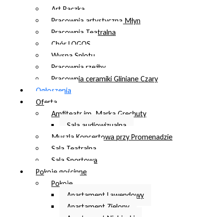
Art Paczka
Pracownia artystyczna Młyn
Pracownia Teatralna
Chór LOGOS
Wyspa Splotu
Pracownia rzeźby
Pracownia ceramiki Gliniane Czary
Ogłoszenia
Oferta
Amfiteatr im. Marka Grechuty
Sala audiowizualna
Muszla Koncertowa przy Promenadzie
Sala Teatralna
Sala Sportowa
Pokoje gościnne
Pokoje
Apartament Lawendowy
Apartament Zielony