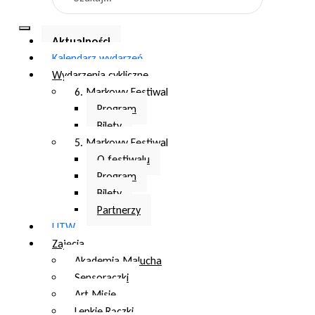
Aktualności
Kalendarz wydarzeń
Wydarzenia cykliczne
6. Markowy Festiwal
Program
Bilety
5. Markowy Festiwal
O festiwalu
Program
Bilety
Partnerzy
UTW
Zajęcia
Akademia Malucha
Sensoraczki
Art Misie
Lepkie Rączki