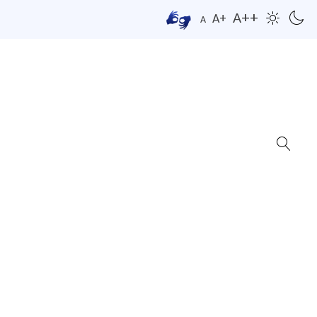
A++
A+
A