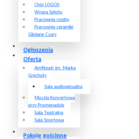
Chór LOGOS
Wyspa Splotu
Pracownia rzeźby
Pracownia ceramiki
Gliniane Czary
Ogłoszenia
Oferta
Amfiteatr im. Marka
Grechuty
Sala audiowizualna
Muszla Koncertowa
przy Promenadzie
Sala Teatralna
Sala Sportowa
Pokoje gościnne