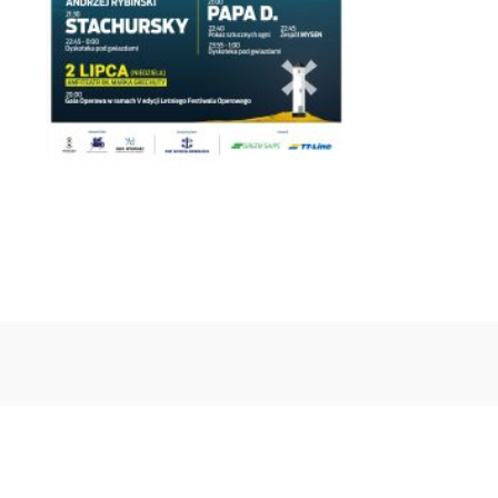
Pn
Wt
Śr
Cz
Pt
So
N