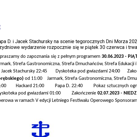
3
pa D. i Jacek Stachursky na scenie tegorocznych Dni Morza 20
zydniowe wydarzenie rozpocznie się w piątek 30 czerwca i trwać
praszamy do zapoznania się z pełnym programem
30.06.2023 - PI
rmark, Strefa Gastronomiczna, Strefa Dmuchańców, Strefa Edukacj
acek Stachursky 22:45 Dyskoteka pod gwiazdami 24:00 Zako
orębskiego)
od 11:00 Jarmark, Strefa Gastronomiczna, Strefa Dmu
0:00 Hackard 21:00 Papa D. 22:40 Pokaz sztucznych og
yskoteka pod gwiazdami 01:00 Zakończenie
02.07.2023 - NIED
erowa w ramach V edycji Letniego Festiwalu Operowego Sponsorami