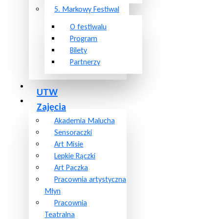
5. Markowy Festiwal
O festiwalu
Program
Bilety
Partnerzy
UTW
Zajęcia
Akademia Malucha
Sensoraczki
Art Misie
Lepkie Rączki
Art Paczka
Pracownia artystyczna
Młyn
Pracownia
Teatralna