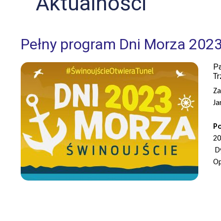
Aktualności
Pełny program Dni Morza 202
Pa
Tr
Za
Ja
J
P
2
D
Op