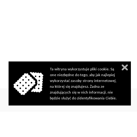
Ta witryna wykorzystuje pliki cookie. Są
one niezbędne do tego, aby jak najlepiej
wykorzystać zasoby strony internetowej,
na której się znajdujesz. Żadna ze
znajdujących się w nich informacji, nie
będzie służyć do zidentyfikowania Ciebie.