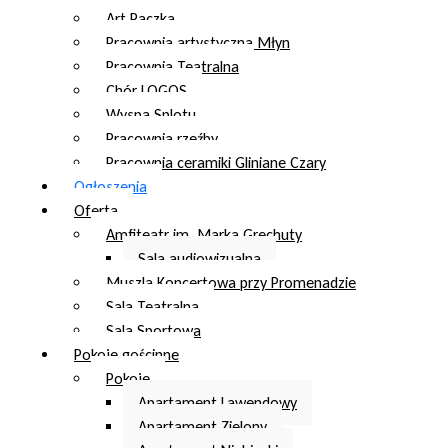
Art Paczka
Pracownia artystyczna Młyn
Pracownia Teatralna
Chór LOGOS
Wyspa Splotu
Pracownia rzeźby
Pracownia ceramiki Gliniane Czary
Ogłoszenia
Oferta
Amfiteatr im. Marka Grechuty
Sala audiowizualna
Muszla Koncertowa przy Promenadzie
Sala Teatralna
Sala Sportowa
Pokoje gościnne
Pokoje
Apartament Lawendowy
Apartament Zielony