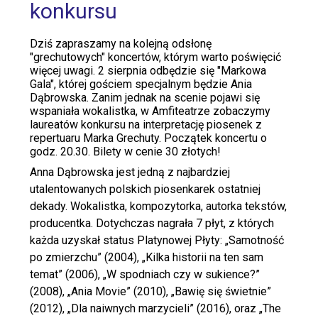
konkursu
Dziś zapraszamy na kolejną odsłonę
"grechutowych" koncertów, którym warto poświęcić
więcej uwagi. 2 sierpnia odbędzie się "Markowa
Gala", której gościem specjalnym będzie Ania
Dąbrowska. Zanim jednak na scenie pojawi się
wspaniała wokalistka, w Amfiteatrze zobaczymy
laureatów konkursu na interpretację piosenek z
repertuaru Marka Grechuty. Początek koncertu o
godz. 20.30. Bilety w cenie 30 złotych!
Anna Dąbrowska jest jedną z najbardziej
utalentowanych polskich piosenkarek ostatniej
dekady. Wokalistka, kompozytorka, autorka tekstów,
producentka. Dotychczas nagrała 7 płyt, z których
każda uzyskał status Platynowej Płyty: „Samotność
po zmierzchu” (2004), „Kilka historii na ten sam
temat” (2006), „W spodniach czy w sukience?”
(2008), „Ania Movie” (2010), „Bawię się świetnie”
(2012), „Dla naiwnych marzycieli” (2016), oraz „The