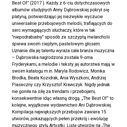
Best Of” (2017 ). Każdy z 6-ciu dotychczasowych
albumów studyjnych Anny Dąbrowskiej pokrył się
platyną, potwierdzając jej niezwykłe wyczucie
uniwersalnie przebojowych melodii, trafiających do
serc wymagających słuchaczy, które w tak
"niepodrabialny" sposób ze szczyptą melancholii
śpiewa swoim ciepłym, pastelowym głosem.
Uznanie dla jej talentu wyraża cała branża muzyczna
– Dąbrowska nagrodzona została 9-oma
Fryderykami, a melodie i teksty jej autorstwa mają w
swoim katalogu m.in. Maryla Rodowicz, Monika
Brodka, Beata Kozidrak, Ania Wyszkoni, Andrzej
Piaseczny czy Krzysztof Krawczyk. Nigdy jednak
nie goniła na siłę za trendami i przebojami,
konsekwentnie idąc własną drogą. „The Best Of” to
kolejne, wyjątkowe wydawnictwo Ani Dąbrowskiej.
Kompilacja największych przebojów zawiera 15
utworów, pokazujących pełen przekrój i ewolucję
muzycznego stylu Artystki. Listę utworów na „The