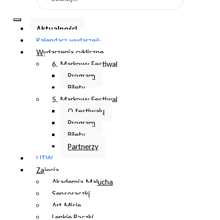
Aktualności
Kalendarz wydarzeń
Wydarzenia cykliczne
6. Markowy Festiwal
Program
Bilety
5. Markowy Festiwal
O festiwalu
Program
Bilety
Partnerzy
UTW
Zajęcia
Akademia Malucha
Sensoraczki
Art Misie
Lepkie Rączki