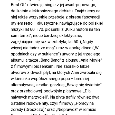
Best Of” otwierają single z jej avant-popowego,
delikatnie elektronicznego debiutu. Znajdziemy na
niej także wszystkie przeboje z okresu fascynacji
stylem retro – akustyczne, nawiązujące do polskiej
muzyki lat 60. i 70. piosenki z „Kilku historii na ten
sam temat”, nieco bardziej eklektyczne,
zagłębiające się raz w estetykę lat 50. („Nigdy
więcej nie tańcz ze mną”), raz w epokę disco („W
spodniach czy w sukience”) utwory z jej trzeciego
albumu, a także „Bang Bang” z albumu „Ania Movie”
z filmowymi piosenkami. Nie zabrakło także
utworów z dwóch płyt, na których Ania zwróciła się
w kierunku współczesnego popu – bardziej
alternatywnej, słodko-gorzkiej „Bawię się świetnie”
oraz przebojowej, podwójnie platynowej „Dla
naiwnych marzycieli”. Na płytę trafiły również dwa
ostatnie radiowe hity, czyli filmowy „Porady na
zdrady (Dreszcze)” oraz „Nieprawda” w remixie