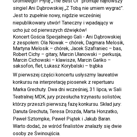
Gromieego! Płytę „The Best Of” promuje najnowszy
singiel Ani Dąbrowskiej „Z Tobą nie umiem wygrać”.
Jest to zupełnie nowy, nigdzie wcześniej
niepublikowany utwór! Taneczny i wpadający w
ucho już od pierwszych dźwięków!
Koncert Gościa Specjalnego Gali - Ani Dąbrowskiej
z zespołem: Ola Nowak – chórek, Dagmara Melosik,
Martyna Melosik – chórek, Jacek Szafraniec – bas,
Robert Cichy – gitary, Marcin Ułanowski – perkusja,
Marcin Cichowski – klawisze, Marcin Gańko –
saksofon, flet, Łukasz Korybalski – trąbka
W pierwszej części koncertu usłyszmy laureatów
konkursu na interpretację piosenek z repertuaru
Marka Grechuty. Dwa dni wcześniej, 31 lipca, w Sali
Teatralnej MDK, jury przesłucha trzynastu solistów,
którzy przeszli pierwszą fazę konkursu. Skład jury:
Danuta Grechuta, Teresa Drozda, Marta Honzatko,
Paweł Sztompke, Paweł Piątek i Jakub Baran.
Warto dodać, że wśród finalistów znalazły się dwie
osoby ze Świnoujścia.