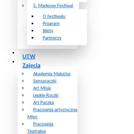
5. Markowy Festiwal
O festiwalu
Program
Bilety
Partnerzy
UTW
Zajęcia
Akademia Malucha
Sensoraczki
Art Misie
Lepkie Rączki
Art Paczka
Pracownia artystyczna
Młyn
Pracownia
Teatralna