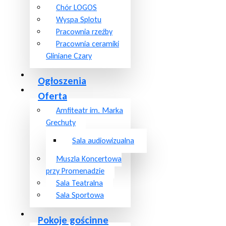
Chór LOGOS
Wyspa Splotu
Pracownia rzeźby
Pracownia ceramiki
Gliniane Czary
Ogłoszenia
Oferta
Amfiteatr im. Marka
Grechuty
Sala audiowizualna
Muszla Koncertowa
przy Promenadzie
Sala Teatralna
Sala Sportowa
Pokoje gościnne