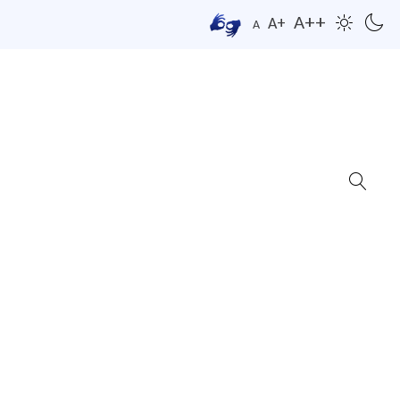
A++
A+
A