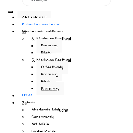
Aktualności
Kalendarz wydarzeń
Wydarzenia cykliczne
6. Markowy Festiwal
Program
Bilety
5. Markowy Festiwal
O festiwalu
Program
Bilety
Partnerzy
UTW
Zajęcia
Akademia Malucha
Sensoraczki
Art Misie
Lepkie Rączki