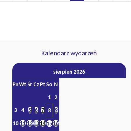
Kalendarz wydarzeń
sierpień 2026
Pn
Wt
Śr
Cz
Pt
So
N
1
2
3
4
5
6
7
9
8
10
11
12
13
14
16
15