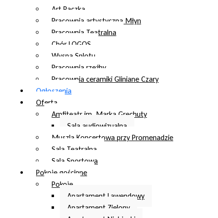
Art Paczka
Pracownia artystyczna Młyn
Pracownia Teatralna
Chór LOGOS
Wyspa Splotu
Pracownia rzeźby
Pracownia ceramiki Gliniane Czary
Ogłoszenia
Oferta
Amfiteatr im. Marka Grechuty
Sala audiowizualna
Muszla Koncertowa przy Promenadzie
Sala Teatralna
Sala Sportowa
Pokoje gościnne
Pokoje
Apartament Lawendowy
Apartament Zielony