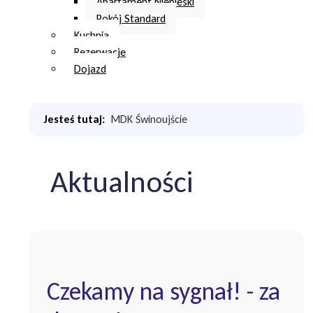
Apartament Niebieski
Pokój Standard
Kuchnia
Rezerwacje
Dojazd
Jesteś tutaj:
MDK Świnoujście
Aktualności
Czekamy na sygnał! - za