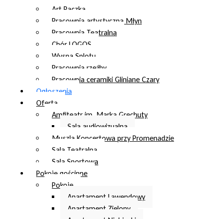
Art Paczka
Pracownia artystyczna Młyn
Pracownia Teatralna
Chór LOGOS
Wyspa Splotu
Pracownia rzeźby
Pracownia ceramiki Gliniane Czary
Ogłoszenia
Oferta
Amfiteatr im. Marka Grechuty
Sala audiowizualna
Muszla Koncertowa przy Promenadzie
Sala Teatralna
Sala Sportowa
Pokoje gościnne
Pokoje
Apartament Lawendowy
Apartament Zielony