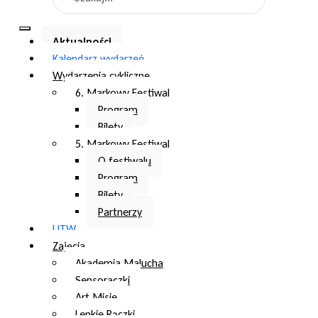
Aktualności
Kalendarz wydarzeń
Wydarzenia cykliczne
6. Markowy Festiwal
Program
Bilety
5. Markowy Festiwal
O festiwalu
Program
Bilety
Partnerzy
UTW
Zajęcia
Akademia Malucha
Sensoraczki
Art Misie
Lepkie Rączki